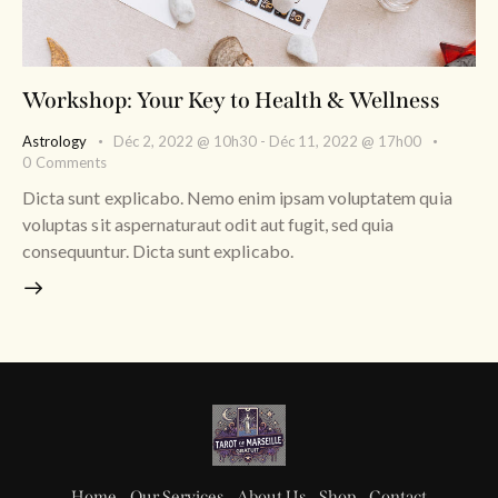
Workshop: Your Key to Health & Wellness
Astrology
Déc 2, 2022 @ 10h30
-
Déc 11, 2022 @ 17h00
0
Comments
Dicta sunt explicabo. Nemo enim ipsam voluptatem quia
voluptas sit aspernaturaut odit aut fugit, sed quia
consequuntur. Dicta sunt explicabo.
Home
Our Services
About Us
Shop
Contact