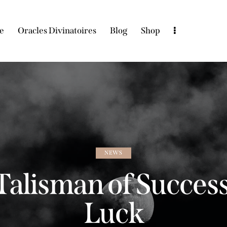
e
Oracles Divinatoires
Blog
Shop
NEWS
 Talisman of Succes
Luck