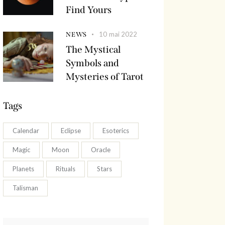
Find Yours
10 mai 2022
NEWS
The Mystical
Symbols and
Mysteries of Tarot
Tags
Calendar
Eclipse
Esoterics
Magic
Moon
Oracle
Planets
Rituals
Stars
Talisman