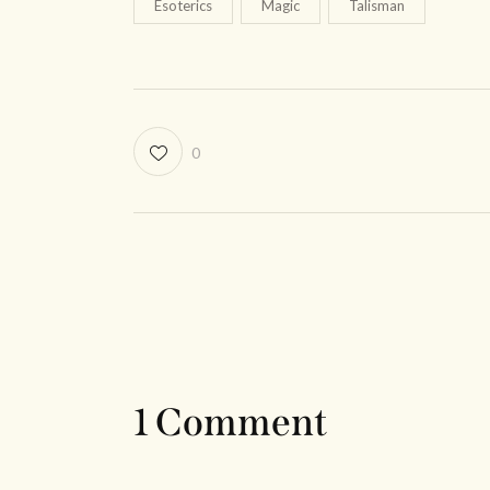
Esoterics
Magic
Talisman
0
1 Comment