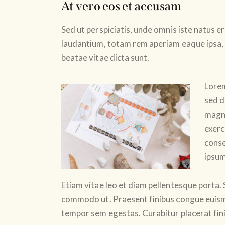
At vero eos et accusam
Sed ut perspiciatis, unde omnis iste natus
laudantium, totam rem aperiam eaque ipsa, q
beatae vitae dicta sunt.
Lorem
sed d
magna
exerc
conse
ipsum
Etiam vitae leo et diam pellentesque porta. S
commodo ut. Praesent finibus congue euism
tempor sem egestas. Curabitur placerat fini